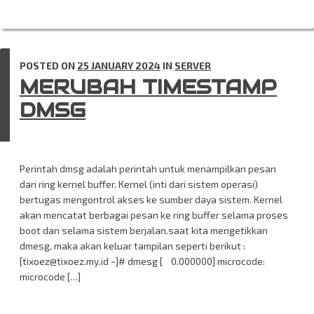
POSTED ON
25 JANUARY 2024
IN
SERVER
MERUBAH TIMESTAMP
DMSG
Perintah dmsg adalah perintah untuk menampilkan pesan
dari ring kernel buffer. Kernel (inti dari sistem operasi)
bertugas mengontrol akses ke sumber daya sistem. Kernel
akan mencatat berbagai pesan ke ring buffer selama proses
boot dan selama sistem berjalan.saat kita mengetikkan
dmesg, maka akan keluar tampilan seperti berikut :
[tixoez@tixoez.my.id ~]# dmesg [ 0.000000] microcode:
microcode […]